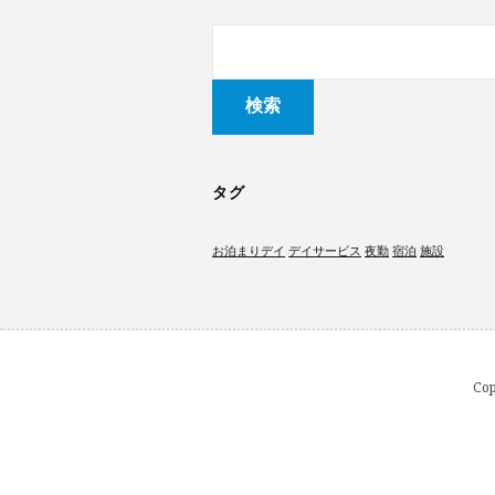
タグ
お泊まりデイ
デイサービス
夜勤
宿泊
施設
Co